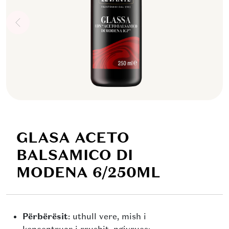
GLASA ACETO
BALSAMICO DI
MODENA 6/250ML
Përbërësit
: uthull vere, mish i
koncentruar i rrushit, ngjyrues: