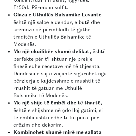
E150d. Përmban sulfit.
Glaza e Uthullës Balsamike Levante
është një salcë e dendur, e butë dhe
kremoze që përmbledh të gjithë
traditën e Uthullës Balsamike të
Modenës.
Me një ekuilibër shumë delikat,
është
perfekte për t’i shtuar një prekje
finesë edhe recetave më të thjeshta.
Dendësia e saj e veçantë sigurohet nga
përzierja e kujdesshme e mushtit të
rrushit të gatuar me Uthullë
Balsamike të Modenës.
Me një shije të ëmbël dhe të thartë,
është e shijshme në çdo lloj gatimi, si
të ëmbla ashtu edhe të kripura, për
erëzim dhe dekorim.
Kombinohet shumë mirë me sallata