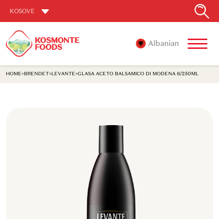
KOSOVE
Albanian
HOME
>
BRENDET
>
LEVANTE
>
GLASA ACETO BALSAMICO DI MODENA 6/250ML