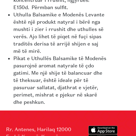
E150d. Përmban sulfit.
Uthulla Balsamike e Modenës Levante
është një produkt natyral i bërë nga
mushti i zier i rrushit dhe uthulles së
verës. Ajo lihet të piqet në fuçi sipas
traditës derisa të arrijë shijen e saj
më të mirë.
Pikat e Uthullës Balsamike të Modenës
pasurojnë aromat natyrale të çdo
gatimi. Me një shije të balancuar dhe
të theksuar, është ideale për të
pasuruar sallatat, djathrat e vjetër,
perimet, mishrat e pjekur në skarë
dhe peshkun.
Rr. Antenes, Harilaq 12000