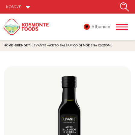
KOSOVE
Albanian
HOME
>
BRENDET
>
LEVANTE
>
ACETO BALSAMICO DI MODENA 12/250ML