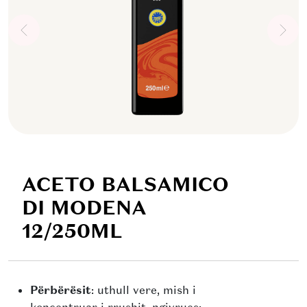
ACETO BALSAMICO
DI MODENA
12/250ML
Përbërësit
: uthull vere, mish i
koncentruar i rrushit, ngjyrues: