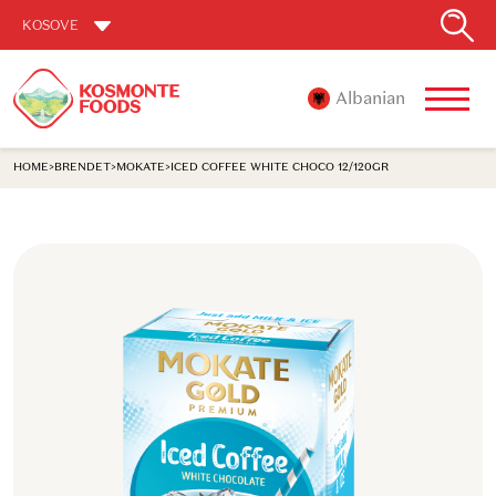
KOSOVE
Albanian
HOME
>
BRENDET
>
MOKATE
>
ICED COFFEE WHITE CHOCO 12/120GR