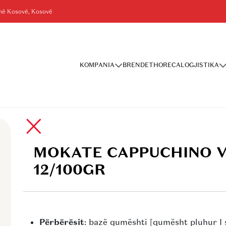
shë Kosovë, Kosovë
KOMPANIA
BRENDET
HORECA
LOGJISTIKA
00GR
MOKATE CAPPUCHINO V
12/100GR
Përbërësit
: bazë qumështi [qumësht pluhur I 