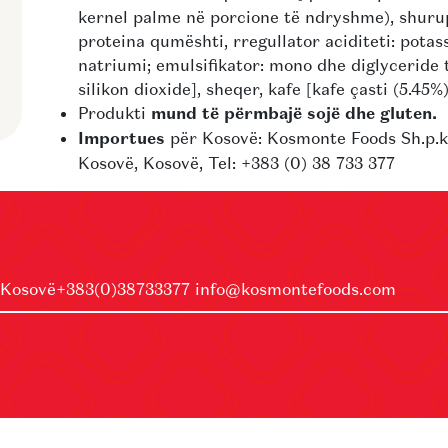
kernel palme në porcione të ndryshme), shurup
proteina qumështi, rregullator aciditeti: potas
natriumi; emulsifikator: mono dhe diglyceride 
silikon dioxide], sheqer, kafe [kafe çasti (5.45%
Produkti
mund të përmbajë sojë dhe gluten.
Importues
për Kosovë: Kosmonte Foods Sh.p.k.
Kosovë, Kosovë, Tel: +383 (0) 38 733 377
 Kosovë
+383(0)38733377
info@kosmontefoods.com