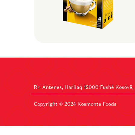
Rr. Antenes, Harilaq 12000 Fushë Kosovë,
Copyright © 2024
Kosmonte Foods