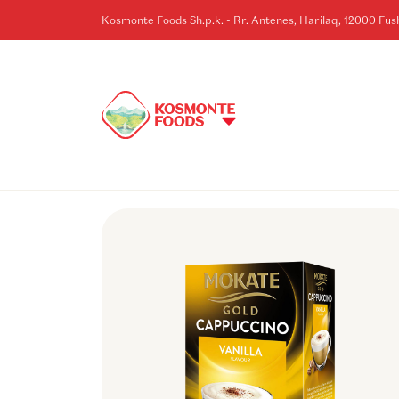
Kosmonte Foods Sh.p.k. - Rr. Antenes, Harilaq, 12000 Fu
KOSOVE
HOME
>
BRENDET
>
MOKATE
>
MOKATE CAPPUCHINO VANILLE 12/1