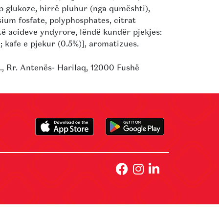
 glukoze, hirrë pluhur (nga qumështi),
sium fosfate, polyphosphates, citrat
të acideve yndyrore, lëndë kundër pjekjes:
); kafe e pjekur (0.5%)], aromatizues.
, Rr. Antenës- Harilaq, 12000 Fushë