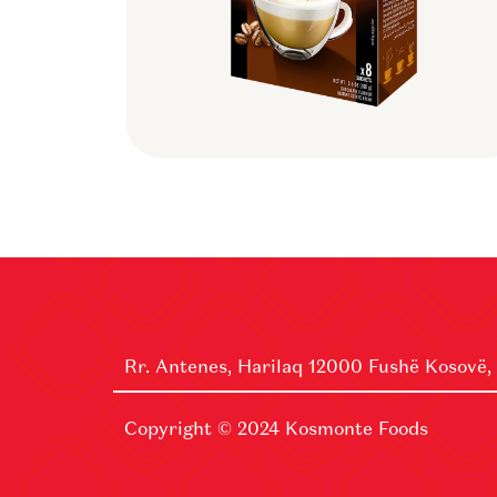
Rr. Antenes, Harilaq 12000 Fushë Kosovë,
Copyright © 2024
Kosmonte Foods