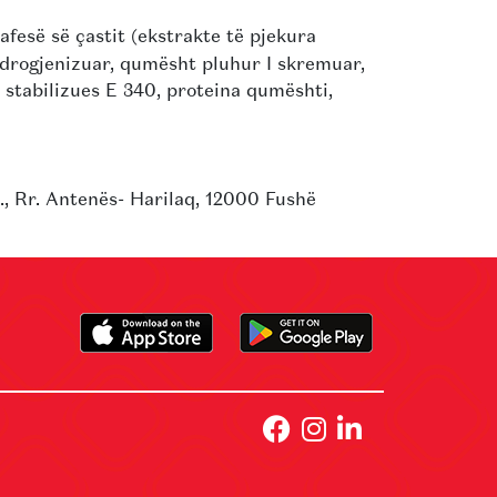
afesë së çastit (ekstrakte të pjekura
idrogjenizuar, qumësht pluhur I skremuar,
, stabilizues E 340, proteina qumështi,
, Rr. Antenës- Harilaq, 12000 Fushë