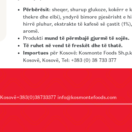
Përbërësit
: sheqer, shurup glukoze, kokërr e k
thekre dhe elbi), yndyrë bimore pjesërisht e h
hirrë pluhur, ekstrakte të kafesë së çastit (1%)
aromë.
Produkti
mund të përmbajë gjurmë të sojës.
Të ruhet në vend të freskët dhe të thatë.
Importues
për Kosovë: Kosmonte Foods Sh.p.k.
Kosovë, Kosovë, Tel: +383 (0) 38 733 377
 Kosovë
+383(0)38733377
info@kosmontefoods.com