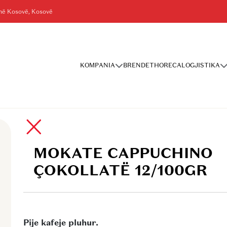
shë Kosovë, Kosovë
KOMPANIA
BRENDET
HORECA
LOGJISTIKA
/100GR
MOKATE CAPPUCHINO
ÇOKOLLATË 12/100GR
Pije kafeje pluhur.