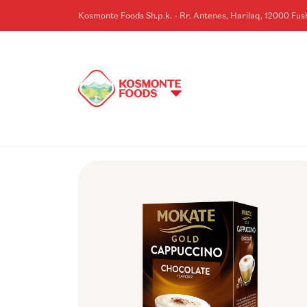
Kosmonte Foods Sh.p.k. - Rr. Antenes, Harilaq, 12000 Fu
KOSOVE
HOME
>
BRENDET
>
MOKATE
>
MOKATE CAPPUCHINO ÇOKOLLATë 12