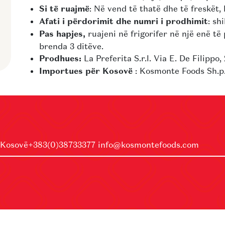
Si të ruajmë
: Në vend të thatë dhe të freskët, 
Afati i përdorimit dhe numri i prodhimit
: sh
Pas hapjes,
ruajeni në frigorifer në një enë 
brenda 3 ditëve.
Prodhues:
La Preferita S.r.l. Via E. De Filippo,
Importues për Kosovë
: Kosmonte Foods Sh.p.
 Kosovë
+383(0)38733377
info@kosmontefoods.com