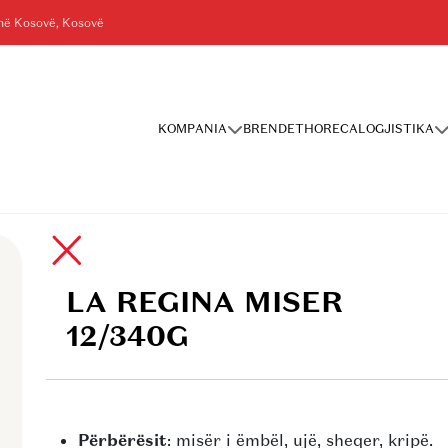
shë Kosovë, Kosovë
KOMPANIA
BRENDET
HORECA
LOGJISTIKA
40G
LA REGINA MISER
12/340G
Përbërësit
: misër i ëmbël, ujë, sheqer, kripë.