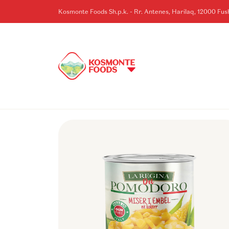
Kosmonte Foods Sh.p.k. - Rr. Antenes, Harilaq, 12000 Fu
KOSOVE
HOME
>
BRENDET
>
LA-REGINA-DEL-POMO
>
LA REGINA MISER 12/3