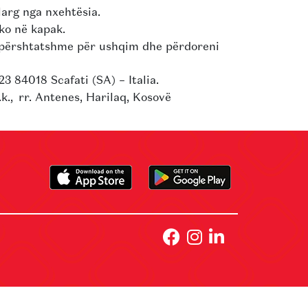
larg nga nxehtësia.
iko në kapak.
të përshtatshme për ushqim dhe përdoreni
 23 84018 Scafati (SA) – Italia.
k., rr. Antenes, Harilaq, Kosovë