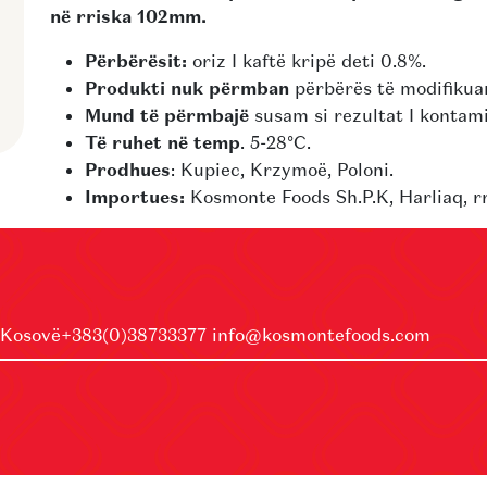
në rriska 102mm.
Përbërësit:
oriz I kaftë kripë deti 0.8%.
Produkti nuk përmban
përbërës të modifikuar
Mund të përmbajë
susam si rezultat I kontami
Të ruhet në temp
. 5-28°C.
Prodhues
: Kupiec, Krzymoë, Poloni.
Importues:
Kosmonte Foods Sh.P.K, Harliaq, r
 Kosovë
+383(0)38733377
info@kosmontefoods.com