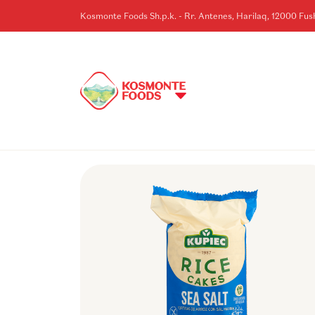
Kosmonte Foods Sh.p.k. - Rr. Antenes, Harilaq, 12000 Fu
KOSOVE
HOME
>
BRENDET
>
KUPIEC
>
KUPIEC - BISKOTA ORIZI ME KRIPë DET