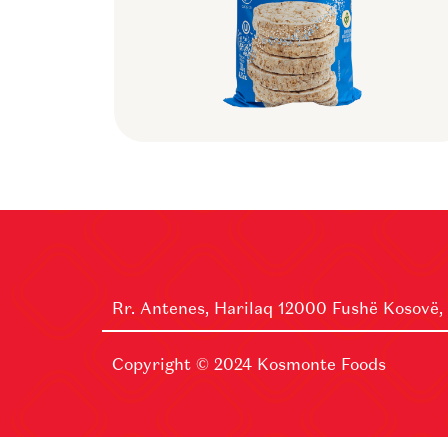
Rr. Antenes, Harilaq 12000 Fushë Kosovë,
Copyright © 2024
Kosmonte Foods