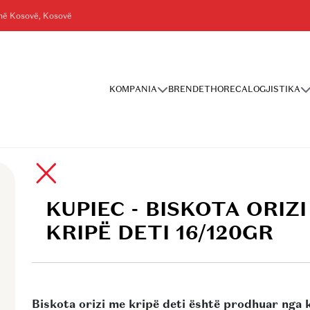
shë Kosovë, Kosovë
KOMPANIA
BRENDET
HORECA
LOGJISTIKA
I 16/120GR
KUPIEC - BISKOTA ORIZI
KRIPË DETI 16/120GR
Biskota orizi me kripë deti është prodhuar nga kr