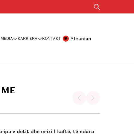
Albanian
MEDIA
KARRIERA
KONTAKT
 ME
ipa e detit dhe orizi I kaftë, të ndara