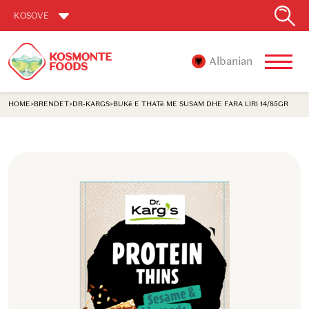
KOSOVE
Albanian
HOME
>
BRENDET
>
DR-KARGS
>
BUKë E THATë ME SUSAM DHE FARA LIRI 14/85GR