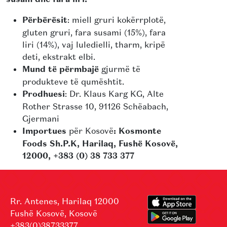
Përbërësit
: miell gruri kokërrplotë,
gluten gruri, fara susami (15%), fara
liri (14%), vaj luledielli, tharm, kripë
deti, ekstrakt elbi.
Mund të përmbajë
gjurmë të
produkteve të qumështit.
Prodhuesi
: Dr. Klaus Karg KG, Alte
Rother Strasse 10, 91126 Schëabach,
Gjermani
Importues
për Kosovë
: Kosmonte
Foods Sh.P.K, Harilaq, Fushë Kosovë,
12000, +383 (0) 38 733 377
Rr. Antenes, Harilaq 12000
Fushë Kosovë, Kosovë
+383(0)38733377