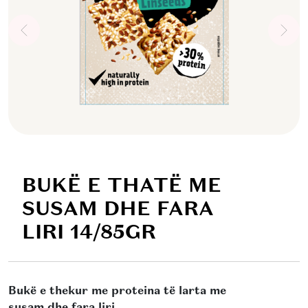
BUKË E THATË ME
SUSAM DHE FARA
LIRI 14/85GR
Bukë e thekur me proteina të larta me
susam dhe fara liri.