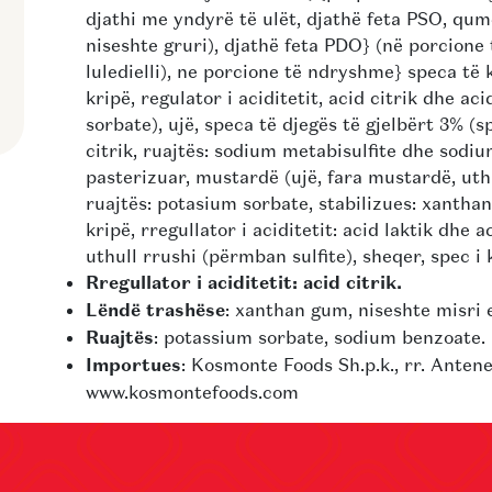
djathi me yndyrë të ulët, djathë feta PSO, qu
niseshte gruri), djathë feta PDO} (në porcione 
luledielli), ne porcione të ndryshme} speca të 
kripë, regulator i aciditetit, acid citrik dhe ac
sorbate), ujë, speca të djegës të gjelbërt 3% (sp
citrik, ruajtës: sodium metabisulfite dhe sodi
pasterizuar, mustardë (ujë, fara mustardë, uthu
ruajtës: potasium sorbate, stabilizues: xanth
kripë, rregullator i aciditetit: acid laktik dhe a
uthull rrushi (përmban sulfite), sheqer, spec i k
Rregullator i aciditetit: acid citrik.
Lëndë trashëse
: xanthan gum, niseshte misri 
Ruajtës
: potassium sorbate, sodium benzoate.
Importues
: Kosmonte Foods Sh.p.k., rr. Anten
www.kosmontefoods.com