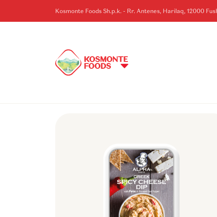
Kosmonte Foods Sh.p.k. - Rr. Antenes, Harilaq, 12000 Fu
KOSOVE
HOME
>
BRENDET
>
ALPHA-GEFSI
>
ALPHA KREM DJATHI PIKANT M