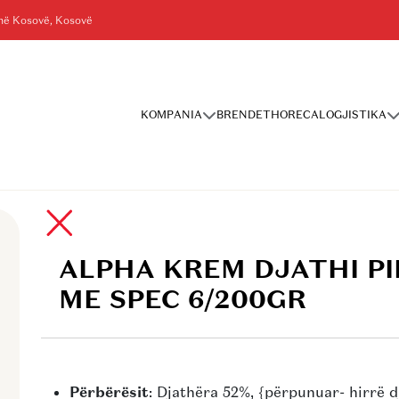
shë Kosovë, Kosovë
KOMPANIA
BRENDET
HORECA
LOGJISTIKA
E SPEC 6/200GR
ALPHA KREM DJATHI P
ME SPEC 6/200GR
Përbërësit
: Djathëra 52%, {përpunuar- hirrë d