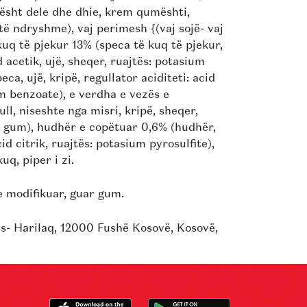
mësht dele dhe dhie, krem qumështi,
të ndryshme), vaj perimesh {(vaj sojë- vaj
kuq të pjekur 13% (speca të kuq të pjekur,
id acetik, ujë, sheqer, ruajtës: potasium
eca, ujë, kripë, regullator aciditeti: acid
um benzoate), e verdha e vezës e
ll, niseshte nga misri, kripë, sheqer,
an gum), hudhër e copëtuar 0,6% (hudhër,
cid citrik, ruajtës: potasium pyrosulfite),
uq, piper i zi.
e modifikuar, guar gum.
es- Harilaq, 12000 Fushë Kosovë, Kosovë,