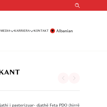
Albanian
MEDIA
KARRIERA
KONTAKT
IKANT
jathi i pasterizuar- djathë Feta PDO (hirrë